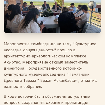
Мероприятие
тимбилдинга
на
тему
"
Культурное
наследие
-
общая
ценность
"
прошло
в
архитектурно
-
археологическом
комплексе
Акыртас
.
Мероприятие
открыл
заместитель
директора
Государственного
историко
-
культурного
музея
-
заповедника
"
Памятники
Древнего
Тараза
" Ержан Асканбаевич, отметив
важность
собрания
.
В
ходе
встречи
были
обсуждены
актуальные
вопросы
сохранения
,
охраны
и
пропаганды