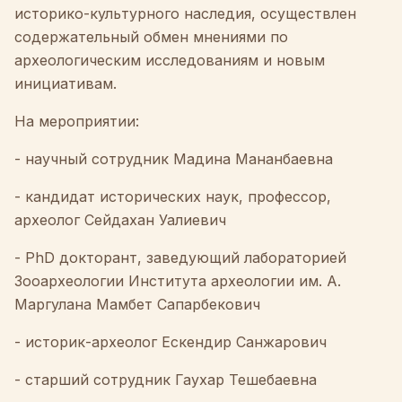
историко
-
культурного
наследия
,
осуществлен
содержательный
обмен
мнениями
по
археологическим
исследованиям
и
новым
инициативам
.
На
мероприятии
:
-
научный
сотрудник
Мадина
Мананбаевна
-
кандидат
исторических
наук
,
профессор
,
археолог
Сейдахан
Уалиевич
-
PhD
докторант
,
заведующий
лабораторией
Зооархеологии
Института
археологии
им.
А.
Маргулана
Мамбет
Сапарбекович
-
историк
-
археолог
Ескендир
Санжарович
-
старший
сотрудник
Гаухар
Тешебаевна