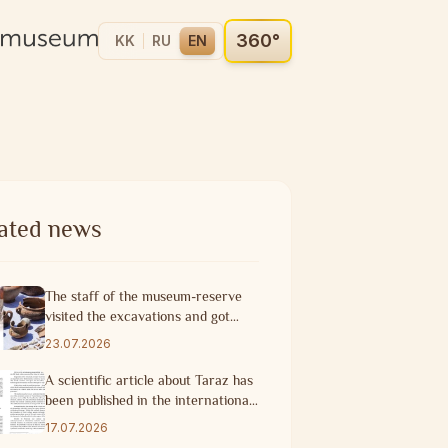
360°
KK
RU
EN
ated news
The staff of the museum-reserve
visited the excavations and got
acquainted with the progress of
23.07.2026
research work
A scientific article about Taraz has
been published in the international
scientific journal of Turkey.
17.07.2026