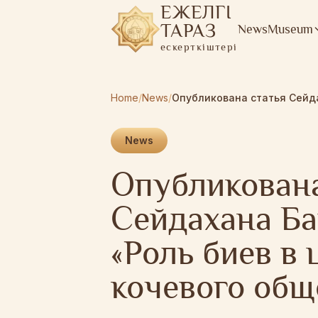
ЕЖЕЛГІ
ТАРАЗ
News
Museum
ескерткіштері
Home
/
News
/
News
Опубликована
Сейдахана Ба
«Роль биев в
кочевого общ