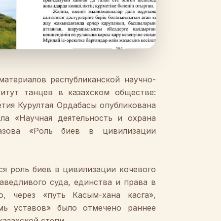
материалов
республиканской
научно
-
итут
танцев
в казахском
обществе
:
етия
Курултая
Ордабасы
опубликована
ела
«Н
аучная
деятельность
и
охрана
азова
«Роль биев в цивилизации
ся
роль биев в
цивилизации
кочевого
аведливого
суда
,
единства
и
права
в
о
,
через
«
путь
Касым
-
хана
касга
»
,
мь
уставов
»
было отмечено
раннее
казахской
степи
.