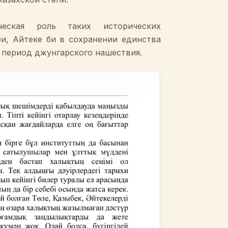
ческая
роль
таких
исторических
би
,
Айтеке
би
в
сохранении
единства
в
период
джунгарского
нашествия
.