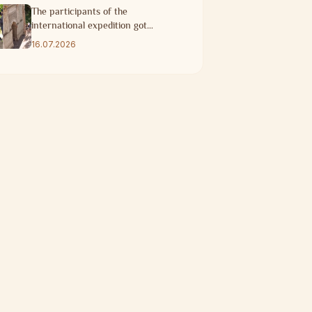
The participants of the
international expedition got
acquainted with the historical
16.07.2026
heritage of Taraz