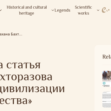
Historical and cultural
Scientific
Legends
heritage
works
Опубликована статья Сейдахана Бахторазова «Роль биев в цивилизации кочевого общества»
Rel
 статья
хторазова
 цивилизации
ества»