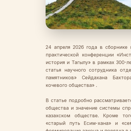
24
апреля
2026
года
в
сборнике
практической
конференции
«
Инст
история
и
Тагылу
»
в
рамках
300
-
л
статья
научного
сотрудника
отд
памятников
»
Сейдахана
Бахтор
кочевого общества»
.
В
статье
подробно
рассматривает
общества
и
значение
системы
спр
казахском обществе
.
Кроме
тог
«
старый
путь
Есим
-
хана
»
и
«
се
формирование
закона
и
порядка
в 